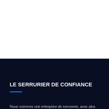
Vous cherchez un expert
pour l'ouverture de coffre-
fort ? Appelez-moi 24h/7
0492 09 31 70
LE SERRURIER DE CONFIANCE
Nous sommes une entreprise de serrurerie, avec plus