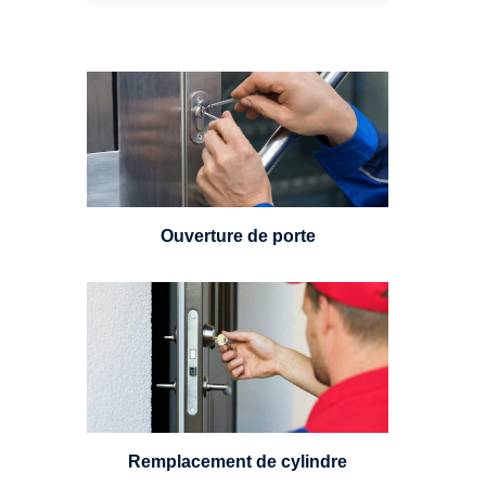
Vous avez perdu vos clés ou la
porte s'est refermée derrière vous
? Un serrurier est disponible
24h/7.
Ouverture de porte
Un serrurier sera en mesure de
choisir et remplacer un cylindre
standard, à 5 leviers ou à 3
leviers, Mul-T-Lock ou encore
multipoints.
Remplacement de cylindre