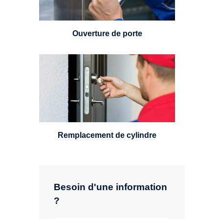
24h/7.
Ouverture de porte
Un serrurier sera en mesure de
choisir et remplacer un cylindre
standard, à 5 leviers ou à 3
leviers, Mul-T-Lock ou encore
multipoints.
Remplacement de cylindre
Besoin d'une information
?