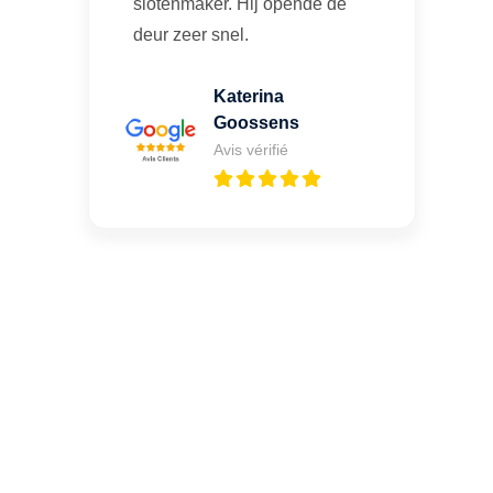
slotenmaker. Hij opende de
deur zeer snel.
Katerina
Goossens
Avis vérifié
Vous cherchez un expert
pour l'ouverture de coffre-
fort ? Appelez-moi 24h/7