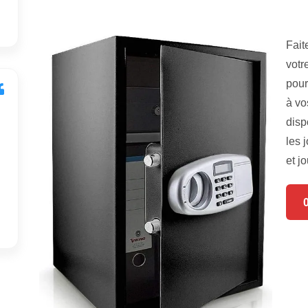
Fait
votr
pour
à vo
disp
les 
et jo