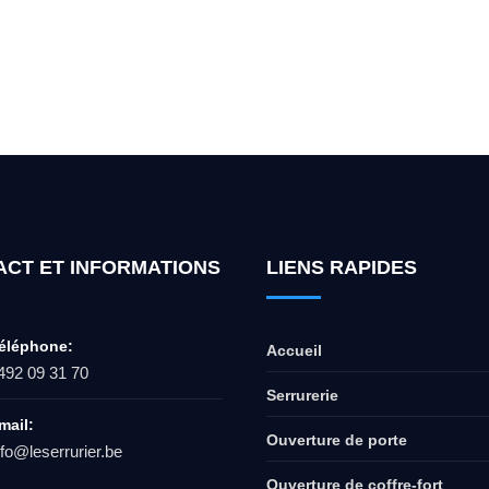
ur l'ouverture de coffre-fort ? Appel
ACT ET INFORMATIONS
LIENS RAPIDES
éléphone:
Accueil
492 09 31 70
Serrurerie
mail:
Ouverture de porte
nfo@leserrurier.be
Ouverture de coffre-fort