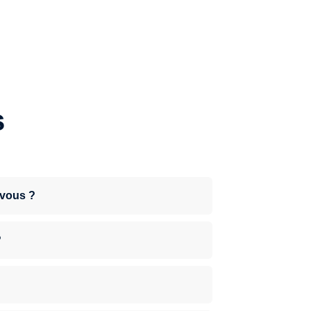
s
-vous ?
?