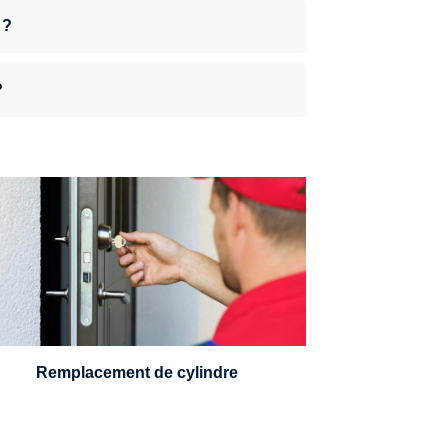
 ?
?
n serrurier sera en mesure de choisir et
remplacer un cylindre standard, à 5
leviers ou à 3 leviers, Mul-T-Lock ou
encore multipoints.
Remplacement de cylindre