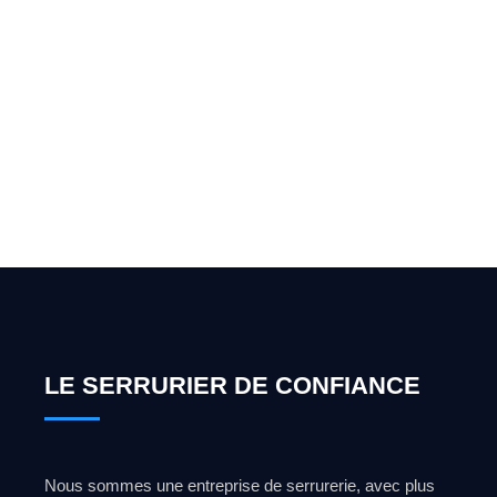
Vous cherchez un expert
pour l'ouverture de coffre-
fort ? Appelez-moi 24h/7
0492 09 31 70
LE SERRURIER DE CONFIANCE
Nous sommes une entreprise de serrurerie, avec plus