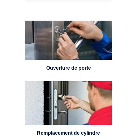
Vous avez perdu vos clés ou la
porte s'est refermée derrière vous
? Un serrurier est disponible
24h/7.
Ouverture de porte
Un serrurier sera en mesure de
choisir et remplacer un cylindre
standard, à 5 leviers ou à 3
leviers, Mul-T-Lock ou encore
multipoints.
Remplacement de cylindre