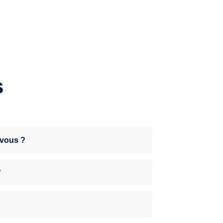
s
-vous ?
?