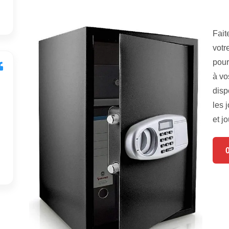
Fait
votr
pour
à vo
disp
les 
et jo