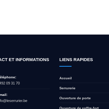
ur l'ouverture de coffre-fort ? Appel
ACT ET INFORMATIONS
LIENS RAPIDES
éléphone:
Accueil
492 09 31 70
Serrurerie
mail:
Ouverture de porte
nfo@leserrurier.be
Ouverture de coffre-fort