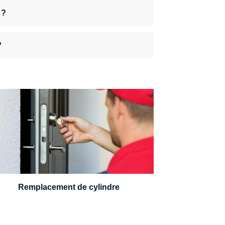
 ?
?
n serrurier sera en mesure de choisir et
remplacer un cylindre standard, à 5
leviers ou à 3 leviers, Mul-T-Lock ou
encore multipoints.
Remplacement de cylindre