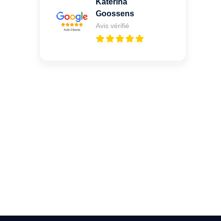
Katerina
Goossens
Avis vérifié
Vous cherchez un expert
pour l'ouverture de coffre-
fort ? Appelez-moi 24h/7
0492 09 31 70