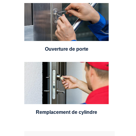
Vous avez perdu vos clés ou la
porte s'est refermée derrière vous
? Un serrurier est disponible
24h/7.
Ouverture de porte
Un serrurier sera en mesure de
choisir et remplacer un cylindre
standard, à 5 leviers ou à 3
leviers, Mul-T-Lock ou encore
multipoints.
Remplacement de cylindre