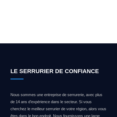
pour l'ouverture de coffre-
fort ? Appelez-moi 24h/7
0492 09 31 70
LE SERRURIER DE CONFIANCE
Nous sommes une entreprise de serrurerie, avec plus
de 14 ans d’expérience dans le secteur. Si vous
cherchez le meilleur serrurier de votre région, alors vous
êtes dans le bon endroit. Nous fournissons une large