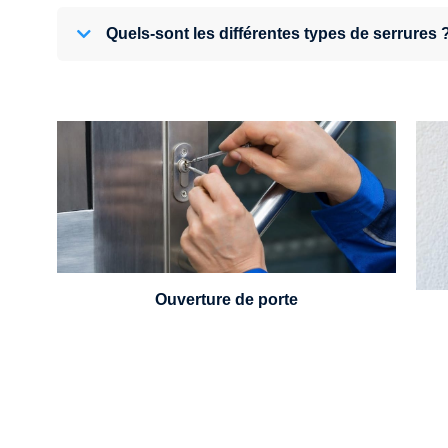
Quels-sont les différentes types de serrures 
U
Vous avez perdu vos clés ou la porte s'est
refermée derrière vous ? Un serrurier est
disponible 24h/7.
Ouverture de porte