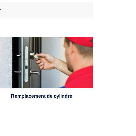
?
n serrurier sera en mesure de choisir et
remplacer un cylindre standard, à 5
leviers ou à 3 leviers, Mul-T-Lock ou
encore multipoints.
Remplacement de cylindre