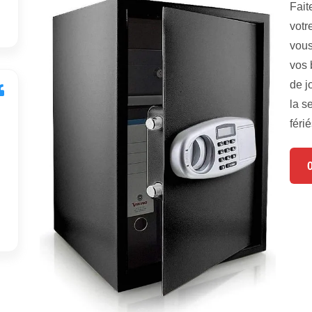
Fait
votr
vous
vos 
de j
la s
férié