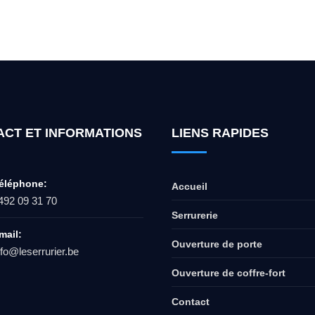
ur l'ouverture de coffre-fort ? Appel
ACT ET INFORMATIONS
LIENS RAPIDES
éléphone:
Accueil
492 09 31 70
Serrurerie
mail:
Ouverture de porte
nfo@leserrurier.be
Ouverture de coffre-fort
Contact