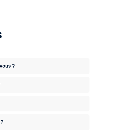
s
-vous ?
?
 ?