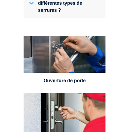
différentes types de
serrures ?
Vous avez perdu vos clés ou la
porte s'est refermée derrière vous
? Un serrurier est disponible
24h/7.
Ouverture de porte
Un serrurier sera en mesure de
choisir et remplacer un cylindre
standard, à 5 leviers ou à 3
leviers, Mul-T-Lock ou encore
multipoints.