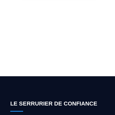
Vous cherchez un expert
pour l'ouverture de coffre-
fort ? Appelez-moi 24h/7
0492 09 31 70
LE SERRURIER DE CONFIANCE