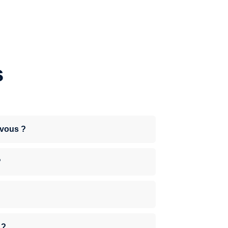
s
-vous ?
?
 ?