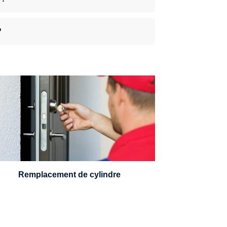
?
n serrurier sera en mesure de choisir et
remplacer un cylindre standard, à 5
leviers ou à 3 leviers, Mul-T-Lock ou
encore multipoints.
Remplacement de cylindre