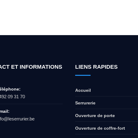
ur l'ouverture de coffre-fort ? Appel
ACT ET INFORMATIONS
LIENS RAPIDES
éléphone:
Accueil
492 09 31 70
Serrurerie
mail:
Ouverture de porte
nfo@leserrurier.be
Ouverture de coffre-fort