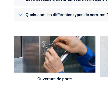
Quels-sont les différentes types de serrures 
U
Vous avez perdu vos clés ou la porte s'est
refermée derrière vous ? Un serrurier est
disponible 24h/7.
Ouverture de porte