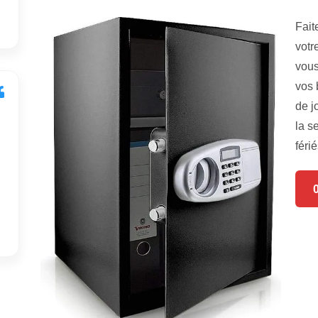
Fait
votr
vous
vos 
de j
la s
férié