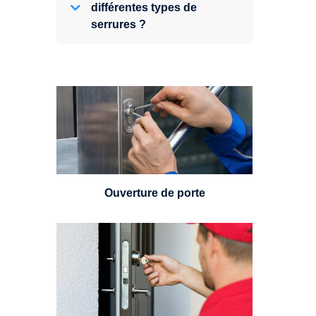
différentes types de
serrures ?
Vous avez perdu vos clés ou la
porte s'est refermée derrière vous
? Un serrurier est disponible
24h/7.
Ouverture de porte
Un serrurier sera en mesure de
choisir et remplacer un cylindre
standard, à 5 leviers ou à 3
leviers, Mul-T-Lock ou encore
multipoints.