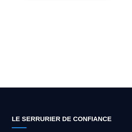
Vous cherchez un expert
pour l'ouverture de coffre-
fort ? Appelez-moi 24h/7
0492 09 31 70
LE SERRURIER DE CONFIANCE