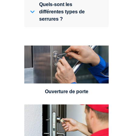
Quels-sont les
différentes types de
serrures ?
Vous avez perdu vos clés ou la
porte s'est refermée derrière vous
? Un serrurier est disponible
24h/7.
Ouverture de porte
Un serrurier sera en mesure de
choisir et remplacer un cylindre
standard, à 5 leviers ou à 3
leviers, Mul-T-Lock ou encore