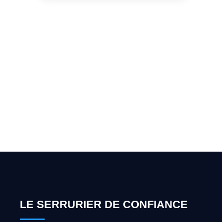
Vous cherchez un expert
pour l'ouverture de coffre-
fort ? Appelez-moi 24h/7
0492 09 31 70
LE SERRURIER DE CONFIANCE