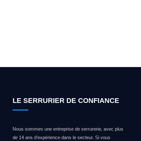
Vous cherchez un expert
pour l'ouverture de coffre-
fort ? Appelez-moi 24h/7
0492 09 31 70
LE SERRURIER DE CONFIANCE
Nous sommes une entreprise de serrurerie, avec plus
de 14 ans d’expérience dans le secteur. Si vous