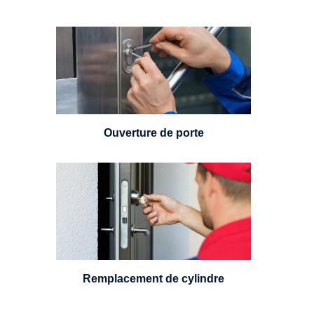
Vous avez perdu vos clés ou la
porte s'est refermée derrière vous
? Un serrurier est disponible
24h/7.
Ouverture de porte
Un serrurier sera en mesure de
choisir et remplacer un cylindre
standard, à 5 leviers ou à 3
leviers, Mul-T-Lock ou encore
multipoints.
Remplacement de cylindre