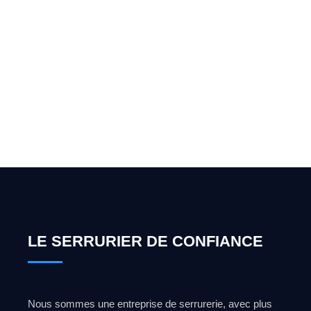
Vous cherchez un expert
pour l'ouverture de coffre-
fort ? Appelez-moi 24h/7
0492 09 31 70
LE SERRURIER DE CONFIANCE
Nous sommes une entreprise de serrurerie, avec plus