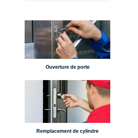
Vous avez perdu vos clés ou la
porte s'est refermée derrière vous
? Un serrurier est disponible
24h/7.
Ouverture de porte
Un serrurier sera en mesure de
choisir et remplacer un cylindre
standard, à 5 leviers ou à 3
leviers, Mul-T-Lock ou encore
multipoints.
Remplacement de cylindre