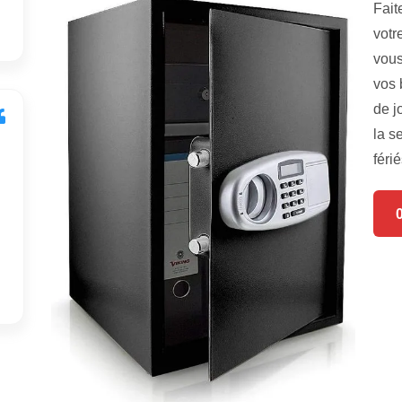
Fait
votr
vous
vos 
de j
la s
férié