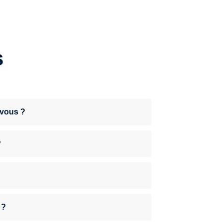
s
-vous ?
?
 ?