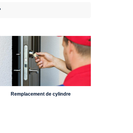
?
n serrurier sera en mesure de choisir et
remplacer un cylindre standard, à 5
leviers ou à 3 leviers, Mul-T-Lock ou
encore multipoints.
Remplacement de cylindre