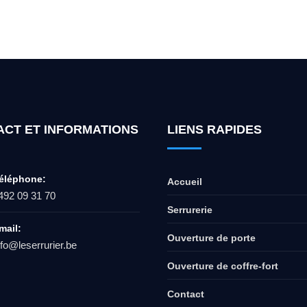
ur l'ouverture de coffre-fort ? Appel
ACT ET INFORMATIONS
LIENS RAPIDES
éléphone:
Accueil
492 09 31 70
Serrurerie
mail:
Ouverture de porte
nfo@leserrurier.be
Ouverture de coffre-fort
Contact