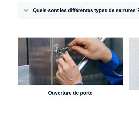
Quels-sont les différentes types de serrures 
U
Vous avez perdu vos clés ou la porte s'est
refermée derrière vous ? Un serrurier est
disponible 24h/7.
Ouverture de porte