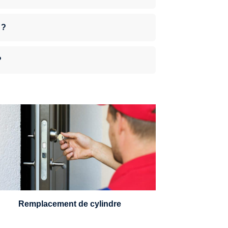
 ?
?
n serrurier sera en mesure de choisir et
remplacer un cylindre standard, à 5
leviers ou à 3 leviers, Mul-T-Lock ou
encore multipoints.
Remplacement de cylindre