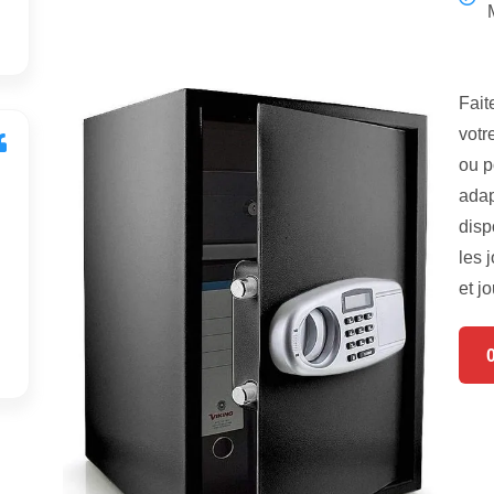
Fait
votr
ou p
adap
disp
les 
et jo