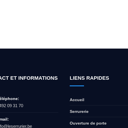
ur l'ouverture de coffre-fort ? Appel
ACT ET INFORMATIONS
LIENS RAPIDES
éléphone:
Accueil
492 09 31 70
Serrurerie
mail:
Ouverture de porte
nfo@leserrurier.be