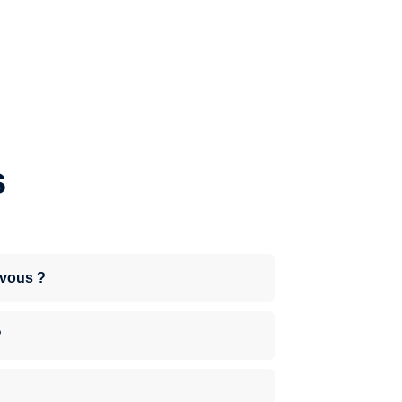
s
-vous ?
?