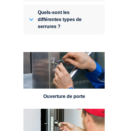
Quels-sont les
différentes types de
serrures ?
Vous avez perdu vos clés ou la
porte s'est refermée derrière vous
? Un serrurier est disponible
24h/7.
Ouverture de porte
Un serrurier sera en mesure de
choisir et remplacer un cylindre
standard, à 5 leviers ou à 3