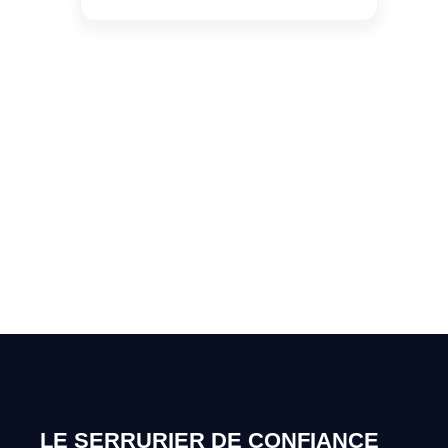
Vous cherchez un expert
pour l'ouverture de coffre-
fort ? Appelez-moi 24h/7
0492 09 31 70
LE SERRURIER DE CONFIANCE