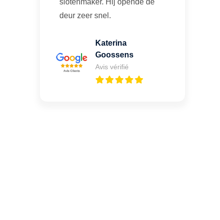
slotenmaker. Hij opende de
deur zeer snel.
Katerina
Goossens
Avis vérifié
Vous cherchez un expert
pour l'ouverture de coffre-
fort ? Appelez-moi 24h/7