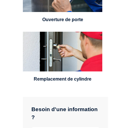
24h/7.
Ouverture de porte
Un serrurier sera en mesure de
choisir et remplacer un cylindre
standard, à 5 leviers ou à 3
leviers, Mul-T-Lock ou encore
multipoints.
Remplacement de cylindre
Besoin d'une information
?