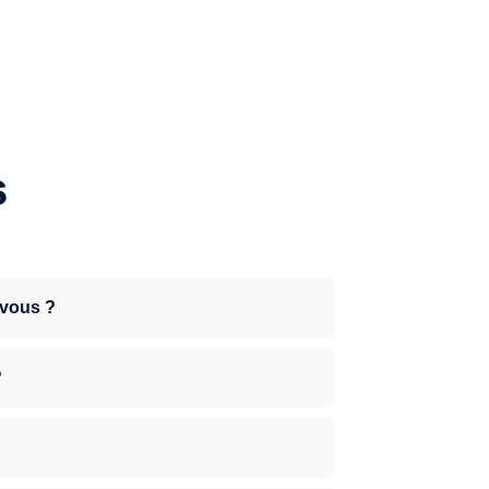
s
-vous ?
?