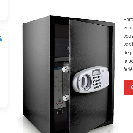
Fait
votr
vous
vos 
de j
la s
férié