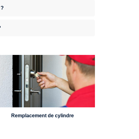
 ?
?
n serrurier sera en mesure de choisir et
remplacer un cylindre standard, à 5
leviers ou à 3 leviers, Mul-T-Lock ou
encore multipoints.
Remplacement de cylindre