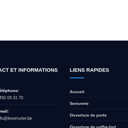
ur l'ouverture de coffre-fort ? Appel
ACT ET INFORMATIONS
LIENS RAPIDES
éléphone:
Accueil
492 09 31 70
Serrurerie
mail:
Ouverture de porte
nfo@leserrurier.be
Ouverture de coffre-fort