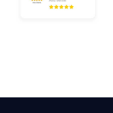
Avis vérifié
Vous cherchez un expert
pour l'ouverture de coffre-
fort ? Appelez-moi 24h/7
0492 09 31 70