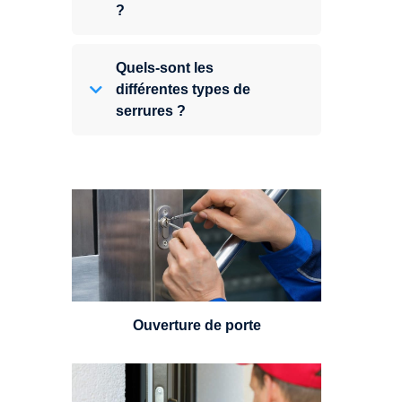
?
Quels-sont les
différentes types de
serrures ?
Vous avez perdu vos clés ou la
porte s'est refermée derrière vous
? Un serrurier est disponible
24h/7.
Ouverture de porte
Un serrurier sera en mesure de
choisir et remplacer un cylindre