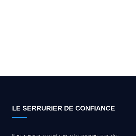
Vous cherchez un expert
pour l'ouverture de coffre-
fort ? Appelez-moi 24h/7
0492 09 31 70
LE SERRURIER DE CONFIANCE
Nous sommes une entreprise de serrurerie, avec plus