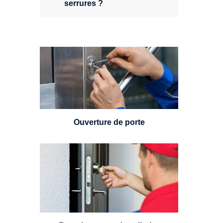
serrures ?
Vous avez perdu vos clés ou la
porte s'est refermée derrière vous
? Un serrurier est disponible
24h/7.
Ouverture de porte
Un serrurier sera en mesure de
choisir et remplacer un cylindre
standard, à 5 leviers ou à 3
leviers, Mul-T-Lock ou encore
multipoints.