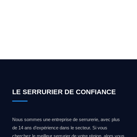
pour l'ouverture de coffre-
fort ? Appelez-moi 24h/7
0492 09 31 70
LE SERRURIER DE CONFIANCE
Nous sommes une entreprise de serrurerie, avec plus
de 14 ans d’expérience dans le secteur. Si vous
cherchez le meilleur serrurier de votre région, alors vous