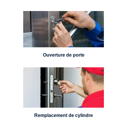
Vous avez perdu vos clés ou la
porte s'est refermée derrière vous
? Un serrurier est disponible
24h/7.
Ouverture de porte
Un serrurier sera en mesure de
choisir et remplacer un cylindre
standard, à 5 leviers ou à 3
leviers, Mul-T-Lock ou encore
multipoints.
Remplacement de cylindre