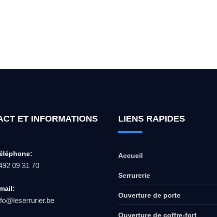
ur l'ouverture de coffre-fort ? Appel
ACT ET INFORMATIONS
LIENS RAPIDES
éléphone:
Accueil
492 09 31 70
Serrurerie
mail:
Ouverture de porte
nfo@leserrurier.be
Ouverture de coffre-fort