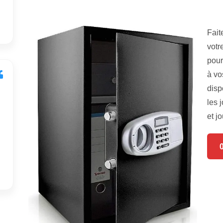
Fait
votr
pour
à vo
disp
les 
et jo