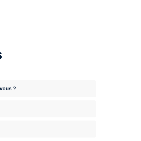
s
-vous ?
?