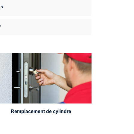
 ?
?
n serrurier sera en mesure de choisir et
remplacer un cylindre standard, à 5
leviers ou à 3 leviers, Mul-T-Lock ou
encore multipoints.
Remplacement de cylindre