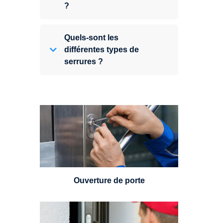
?
Quels-sont les
différentes types de
serrures ?
Vous avez perdu vos clés ou la
porte s'est refermée derrière vous
? Un serrurier est disponible
24h/7.
Ouverture de porte
Un serrurier sera en mesure de
choisir et remplacer un cylindre