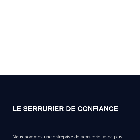
Vous cherchez un expert
pour l'ouverture de coffre-
fort ? Appelez-moi 24h/7
0492 09 31 70
LE SERRURIER DE CONFIANCE
Nous sommes une entreprise de serrurerie, avec plus