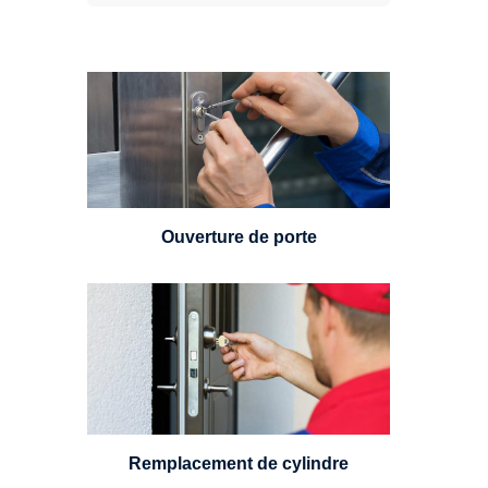
Vous avez perdu vos clés ou la
porte s'est refermée derrière vous
? Un serrurier est disponible
24h/7.
Ouverture de porte
Un serrurier sera en mesure de
choisir et remplacer un cylindre
standard, à 5 leviers ou à 3
leviers, Mul-T-Lock ou encore
multipoints.
Remplacement de cylindre