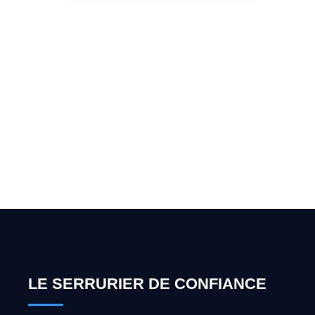
Vous cherchez un expert
pour l'ouverture de coffre-
fort ? Appelez-moi 24h/7
0492 09 31 70
LE SERRURIER DE CONFIANCE