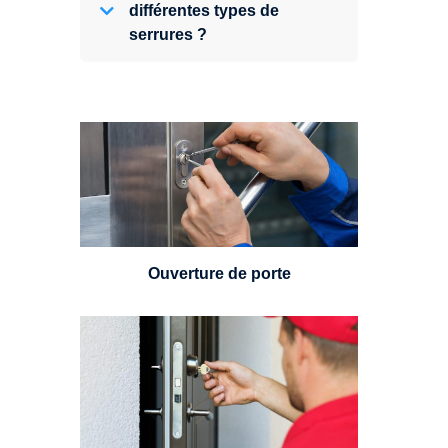
différentes types de
serrures ?
Vous avez perdu vos clés ou la
porte s'est refermée derrière vous
? Un serrurier est disponible
24h/7.
Ouverture de porte
Un serrurier sera en mesure de
choisir et remplacer un cylindre
standard, à 5 leviers ou à 3
leviers, Mul-T-Lock ou encore
multipoints.