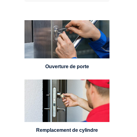
Vous avez perdu vos clés ou la
porte s'est refermée derrière vous
? Un serrurier est disponible
24h/7.
Ouverture de porte
Un serrurier sera en mesure de
choisir et remplacer un cylindre
standard, à 5 leviers ou à 3
leviers, Mul-T-Lock ou encore
multipoints.
Remplacement de cylindre