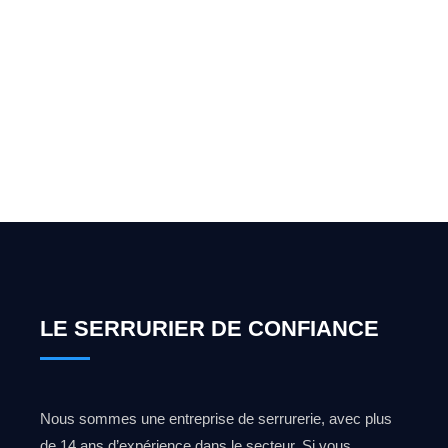
Vous cherchez un expert
pour l'ouverture de coffre-
fort ? Appelez-moi 24h/7
0492 09 31 70
LE SERRURIER DE CONFIANCE
Nous sommes une entreprise de serrurerie, avec plus
de 14 ans d’expérience dans le secteur. Si vous