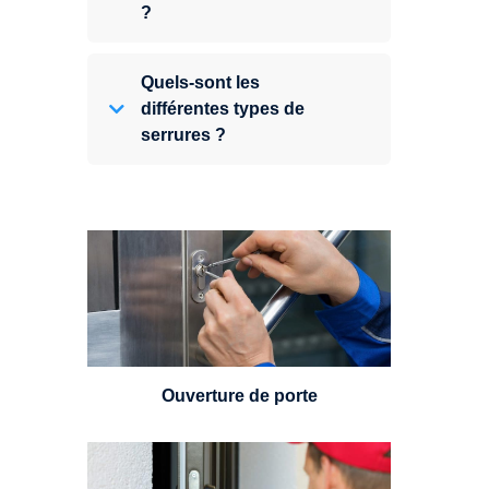
?
Quels-sont les
différentes types de
serrures ?
Vous avez perdu vos clés ou la
porte s'est refermée derrière vous
? Un serrurier est disponible
24h/7.
Ouverture de porte
Un serrurier sera en mesure de
choisir et remplacer un cylindre