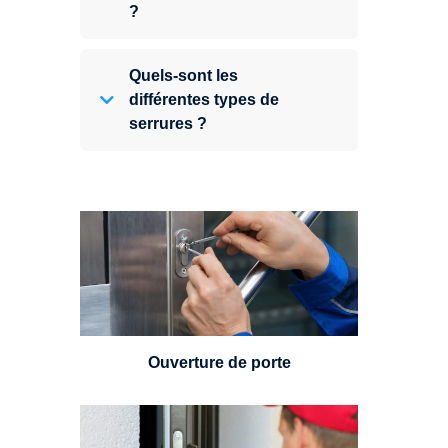
?
Quels-sont les
différentes types de
serrures ?
Vous avez perdu vos clés ou la
porte s'est refermée derrière vous
? Un serrurier est disponible
24h/7.
Ouverture de porte
Un serrurier sera en mesure de
choisir et remplacer un cylindre