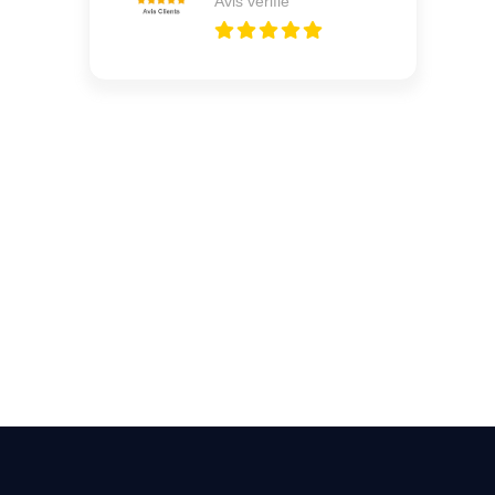
Avis vérifié
Vous cherchez un expert
pour l'ouverture de coffre-
fort ? Appelez-moi 24h/7
0492 09 31 70