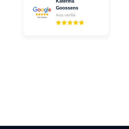
Katerina
Goossens
Avis vérifié
Vous cherchez un expert
pour l'ouverture de coffre-
fort ? Appelez-moi 24h/7
0492 09 31 70