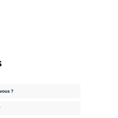
s
-vous ?
?