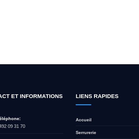
ur l'ouverture de coffre-fort ? Appel
ACT ET INFORMATIONS
LIENS RAPIDES
éléphone:
Accueil
492 09 31 70
Serrurerie