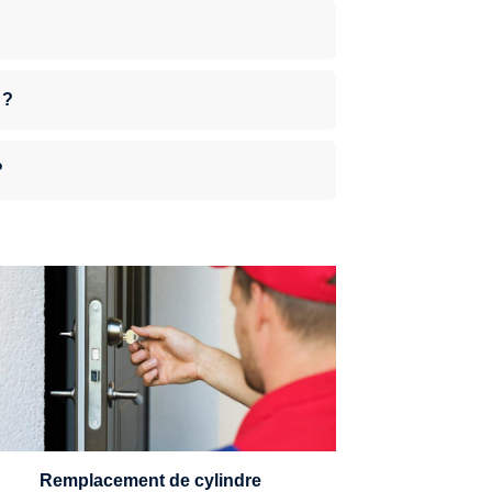
 ?
?
n serrurier sera en mesure de choisir et
remplacer un cylindre standard, à 5
leviers ou à 3 leviers, Mul-T-Lock ou
encore multipoints.
Remplacement de cylindre