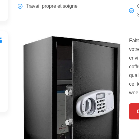
Travail propre et soigné
Fait
votr
envi
coff
qual
ce, 
week