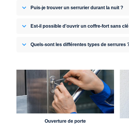
Puis-je trouver un serrurier durant la nuit ?
Est-il possible d'ouvrir un coffre-fort sans clé
Quels-sont les différentes types de serrures 
U
Vous avez perdu vos clés ou la porte s'est
refermée derrière vous ? Un serrurier est
disponible 24h/7.
Ouverture de porte