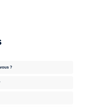
s
-vous ?
?