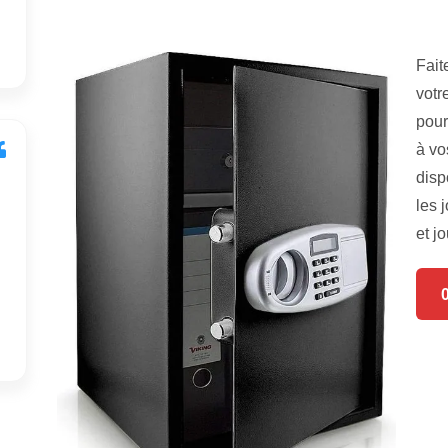
Fait
votr
pour
à vo
disp
les 
et jo