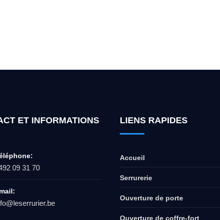
ur l'ouverture de coffre-fort ? Appel
ACT ET INFORMATIONS
LIENS RAPIDES
éléphone:
Accueil
492 09 31 70
Serrurerie
mail:
Ouverture de porte
nfo@leserrurier.be
Ouverture de coffre-fort