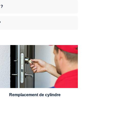
 ?
?
n serrurier sera en mesure de choisir et
remplacer un cylindre standard, à 5
leviers ou à 3 leviers, Mul-T-Lock ou
encore multipoints.
Remplacement de cylindre