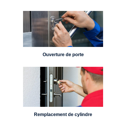
Vous avez perdu vos clés ou la
porte s'est refermée derrière vous
? Un serrurier est disponible
24h/7.
Ouverture de porte
Un serrurier sera en mesure de
choisir et remplacer un cylindre
standard, à 5 leviers ou à 3
leviers, Mul-T-Lock ou encore
multipoints.
Remplacement de cylindre