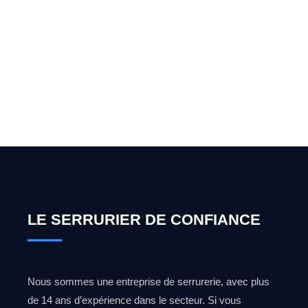
Vous cherchez un expert
pour l'ouverture de coffre-
fort ? Appelez-moi 24h/7
0492 09 31 70
LE SERRURIER DE CONFIANCE
Nous sommes une entreprise de serrurerie, avec plus
de 14 ans d’expérience dans le secteur. Si vous