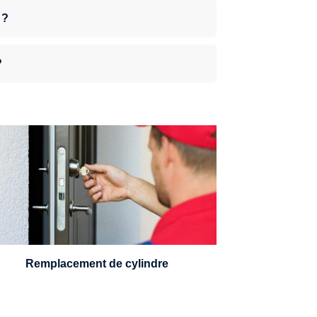
 ?
?
n serrurier sera en mesure de choisir et
remplacer un cylindre standard, à 5
leviers ou à 3 leviers, Mul-T-Lock ou
encore multipoints.
Remplacement de cylindre