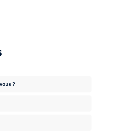
s
-vous ?
?