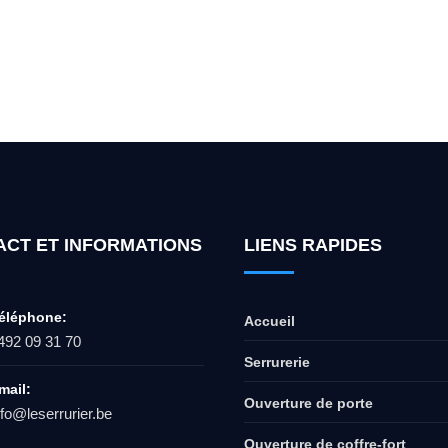
ur l'ouverture de coffre-fort ? Appel
ACT ET INFORMATIONS
LIENS RAPIDES
éléphone:
Accueil
492 09 31 70
Serrurerie
mail:
Ouverture de porte
nfo@leserrurier.be
Ouverture de coffre-fort