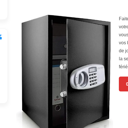
Fait
votr
vous
vos 
de j
la s
férié