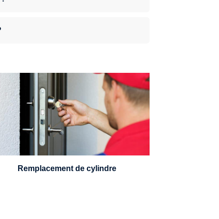
?
n serrurier sera en mesure de choisir et
remplacer un cylindre standard, à 5
leviers ou à 3 leviers, Mul-T-Lock ou
encore multipoints.
Remplacement de cylindre