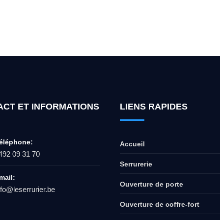
ur l'ouverture de coffre-fort ? Appel
ACT ET INFORMATIONS
LIENS RAPIDES
éléphone:
Accueil
492 09 31 70
Serrurerie
mail:
Ouverture de porte
nfo@leserrurier.be
Ouverture de coffre-fort