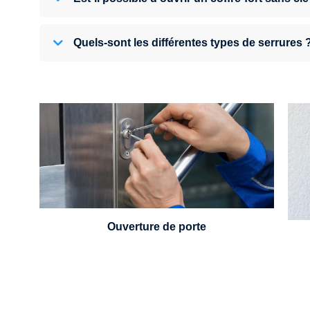
Quels-sont les différentes types de serrures 
U
Vous avez perdu vos clés ou la porte s'est
refermée derrière vous ? Un serrurier est
disponible 24h/7.
Ouverture de porte