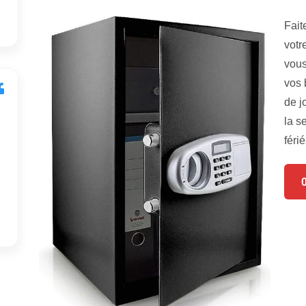
Fait
votr
vous
vos 
de j
la s
férié