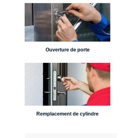
Vous avez perdu vos clés ou la
porte s'est refermée derrière vous
? Un serrurier est disponible
24h/7.
Ouverture de porte
Un serrurier sera en mesure de
choisir et remplacer un cylindre
standard, à 5 leviers ou à 3
leviers, Mul-T-Lock ou encore
multipoints.
Remplacement de cylindre