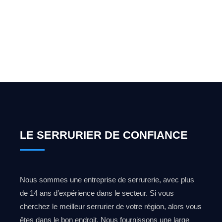
pour l'ouverture de coffre-
fort ? Appelez-moi 24h/7
0492 09 31 70
LE SERRURIER DE CONFIANCE
Nous sommes une entreprise de serrurerie, avec plus
de 14 ans d’expérience dans le secteur. Si vous
cherchez le meilleur serrurier de votre région, alors vous
êtes dans le bon endroit. Nous fournissons une large