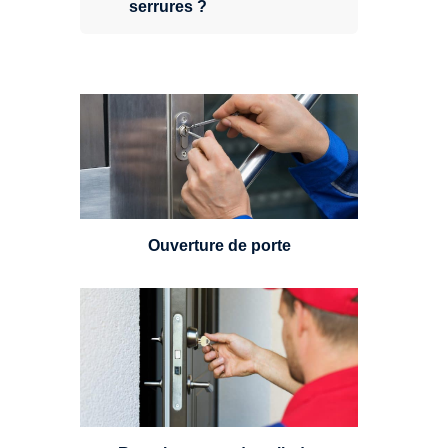
serrures ?
Vous avez perdu vos clés ou la
porte s'est refermée derrière vous
? Un serrurier est disponible
24h/7.
Ouverture de porte
Un serrurier sera en mesure de
choisir et remplacer un cylindre
standard, à 5 leviers ou à 3
leviers, Mul-T-Lock ou encore
multipoints.