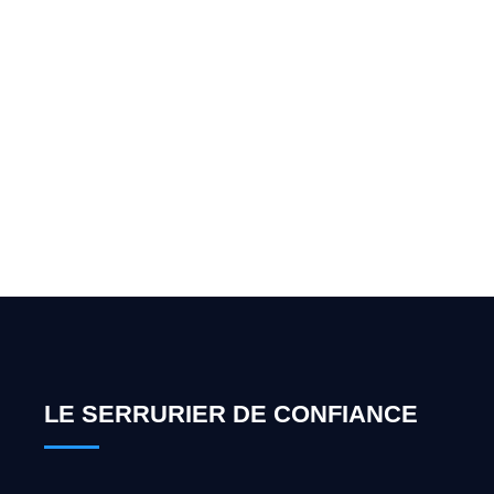
Vous cherchez un expert
pour l'ouverture de coffre-
fort ? Appelez-moi 24h/7
0492 09 31 70
LE SERRURIER DE CONFIANCE