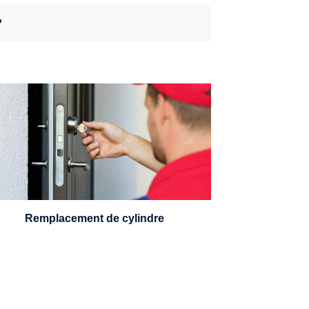
?
n serrurier sera en mesure de choisir et
remplacer un cylindre standard, à 5
leviers ou à 3 leviers, Mul-T-Lock ou
encore multipoints.
Remplacement de cylindre