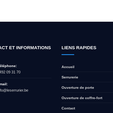
ur l'ouverture de coffre-fort ? Appel
ACT ET INFORMATIONS
LIENS RAPIDES
éléphone:
Accueil
492 09 31 70
Serrurerie
mail:
Ouverture de porte
nfo@leserrurier.be
Ouverture de coffre-fort
Contact