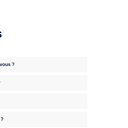
s
-vous ?
?
 ?