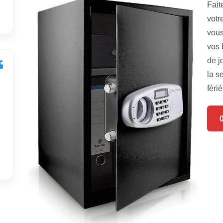
Fait
votr
vous
vos 
de j
la s
férié