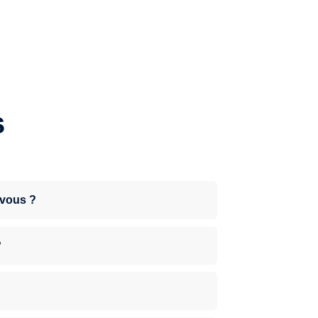
s
-vous ?
?