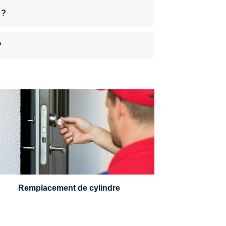
 ?
?
n serrurier sera en mesure de choisir et
remplacer un cylindre standard, à 5
leviers ou à 3 leviers, Mul-T-Lock ou
encore multipoints.
Remplacement de cylindre