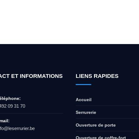
ur l'ouverture de coffre-fort ? Appel
ACT ET INFORMATIONS
LIENS RAPIDES
éléphone:
Accueil
492 09 31 70
Serrurerie
mail:
Ouverture de porte
nfo@leserrurier.be
Ouverture de coffre-fort