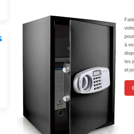
Fait
votr
pour
à vo
disp
les 
et jo