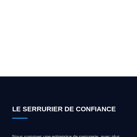
Vous cherchez un expert
pour l'ouverture de coffre-
fort ? Appelez-moi 24h/7
0492 09 31 70
LE SERRURIER DE CONFIANCE
Nous sommes une entreprise de serrurerie, avec plus