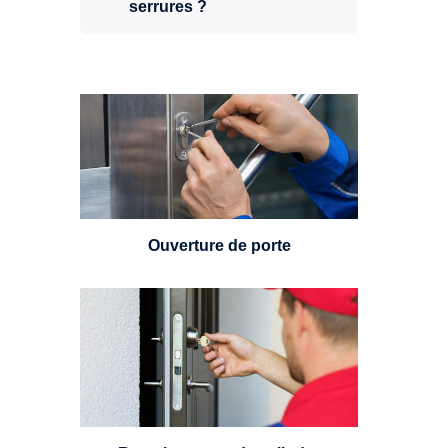
serrures ?
Vous avez perdu vos clés ou la
porte s'est refermée derrière vous
? Un serrurier est disponible
24h/7.
Ouverture de porte
Un serrurier sera en mesure de
choisir et remplacer un cylindre
standard, à 5 leviers ou à 3
leviers, Mul-T-Lock ou encore
multipoints.