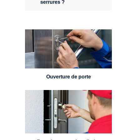
serrures ?
Vous avez perdu vos clés ou la
porte s'est refermée derrière vous
? Un serrurier est disponible
24h/7.
Ouverture de porte
Un serrurier sera en mesure de
choisir et remplacer un cylindre
standard, à 5 leviers ou à 3
leviers, Mul-T-Lock ou encore
multipoints.