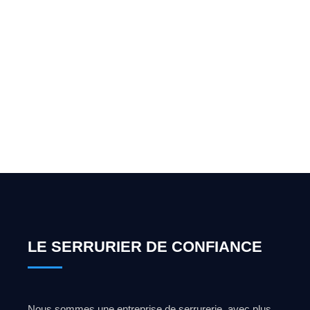
Vous cherchez un expert
pour l'ouverture de coffre-
fort ? Appelez-moi 24h/7
0492 09 31 70
LE SERRURIER DE CONFIANCE
Nous sommes une entreprise de serrurerie, avec plus