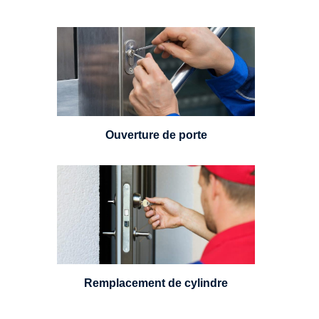
Vous avez perdu vos clés ou la
porte s'est refermée derrière vous
? Un serrurier est disponible
24h/7.
Ouverture de porte
Un serrurier sera en mesure de
choisir et remplacer un cylindre
standard, à 5 leviers ou à 3
leviers, Mul-T-Lock ou encore
multipoints.
Remplacement de cylindre