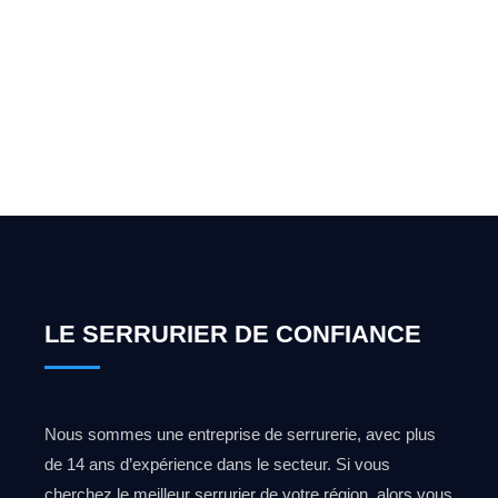
pour l'ouverture de coffre-
fort ? Appelez-moi 24h/7
0492 09 31 70
LE SERRURIER DE CONFIANCE
Nous sommes une entreprise de serrurerie, avec plus
de 14 ans d’expérience dans le secteur. Si vous
cherchez le meilleur serrurier de votre région, alors vous