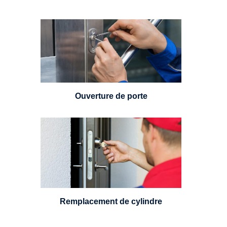
Vous avez perdu vos clés ou la
porte s'est refermée derrière vous
? Un serrurier est disponible
24h/7.
Ouverture de porte
Un serrurier sera en mesure de
choisir et remplacer un cylindre
standard, à 5 leviers ou à 3
leviers, Mul-T-Lock ou encore
multipoints.
Remplacement de cylindre