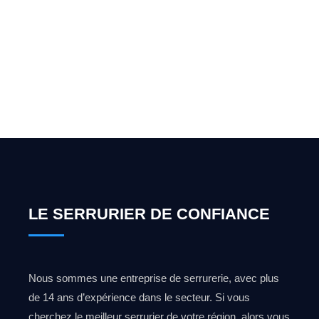
pour l'ouverture de coffre-
fort ? Appelez-moi 24h/7
0492 09 31 70
LE SERRURIER DE CONFIANCE
Nous sommes une entreprise de serrurerie, avec plus
de 14 ans d’expérience dans le secteur. Si vous
cherchez le meilleur serrurier de votre région, alors vous