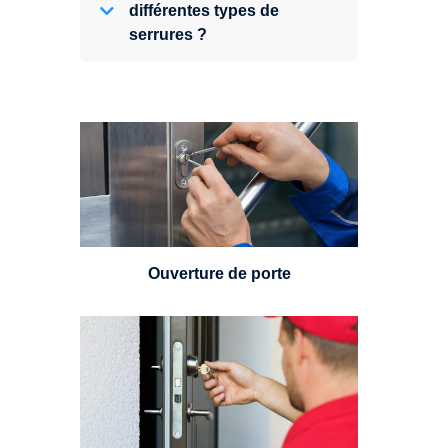
différentes types de
serrures ?
Vous avez perdu vos clés ou la
porte s'est refermée derrière vous
? Un serrurier est disponible
24h/7.
Ouverture de porte
Un serrurier sera en mesure de
choisir et remplacer un cylindre
standard, à 5 leviers ou à 3
leviers, Mul-T-Lock ou encore
multipoints.