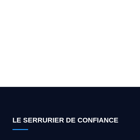
Vous cherchez un expert
pour l'ouverture de coffre-
fort ? Appelez-moi 24h/7
0492 09 31 70
LE SERRURIER DE CONFIANCE