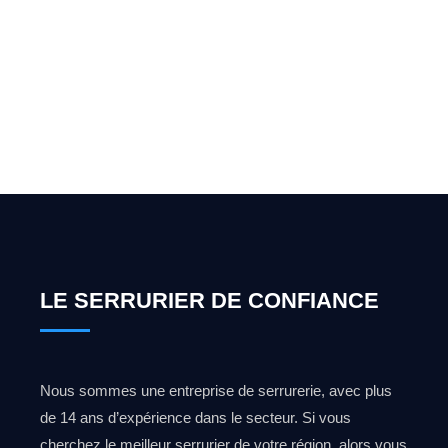
pour l'ouverture de coffre-
fort ? Appelez-moi 24h/7
0492 09 31 70
LE SERRURIER DE CONFIANCE
Nous sommes une entreprise de serrurerie, avec plus
de 14 ans d’expérience dans le secteur. Si vous
cherchez le meilleur serrurier de votre région, alors vous