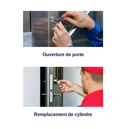
Vous avez perdu vos clés ou la
porte s'est refermée derrière vous
? Un serrurier est disponible
24h/7.
Ouverture de porte
Un serrurier sera en mesure de
choisir et remplacer un cylindre
standard, à 5 leviers ou à 3
leviers, Mul-T-Lock ou encore
multipoints.
Remplacement de cylindre