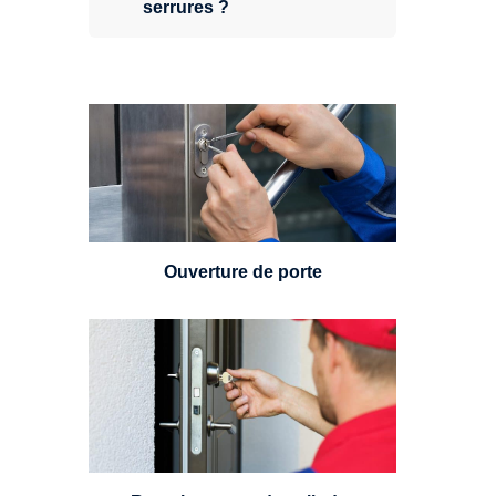
serrures ?
Vous avez perdu vos clés ou la
porte s'est refermée derrière vous
? Un serrurier est disponible
24h/7.
Ouverture de porte
Un serrurier sera en mesure de
choisir et remplacer un cylindre
standard, à 5 leviers ou à 3
leviers, Mul-T-Lock ou encore
multipoints.