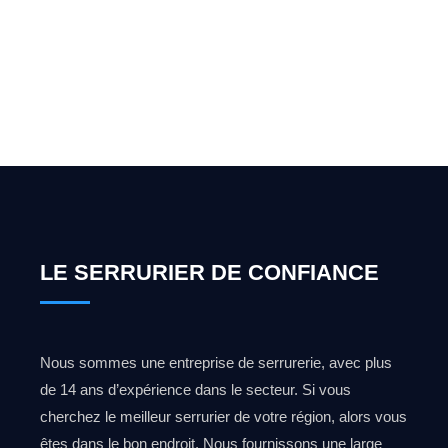
pour l'ouverture de coffre-
fort ? Appelez-moi 24h/7
0492 09 31 70
LE SERRURIER DE CONFIANCE
Nous sommes une entreprise de serrurerie, avec plus
de 14 ans d’expérience dans le secteur. Si vous
cherchez le meilleur serrurier de votre région, alors vous
êtes dans le bon endroit. Nous fournissons une large