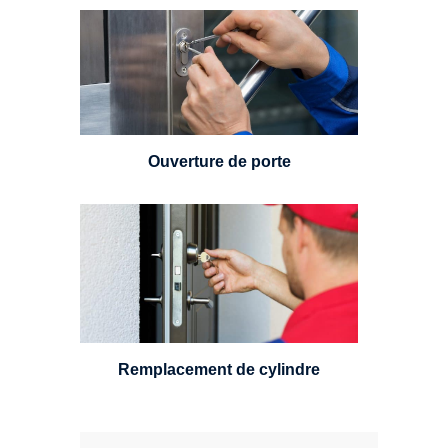
Vous avez perdu vos clés ou la
porte s'est refermée derrière vous
? Un serrurier est disponible
24h/7.
Ouverture de porte
Un serrurier sera en mesure de
choisir et remplacer un cylindre
standard, à 5 leviers ou à 3
leviers, Mul-T-Lock ou encore
multipoints.
Remplacement de cylindre