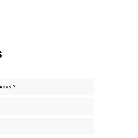
s
-vous ?
?