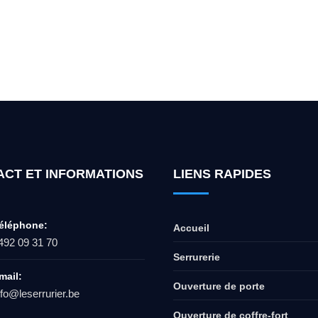
ur l'ouverture de coffre-fort ? Appel
ACT ET INFORMATIONS
LIENS RAPIDES
éléphone:
Accueil
492 09 31 70
Serrurerie
mail:
Ouverture de porte
nfo@leserrurier.be
Ouverture de coffre-fort