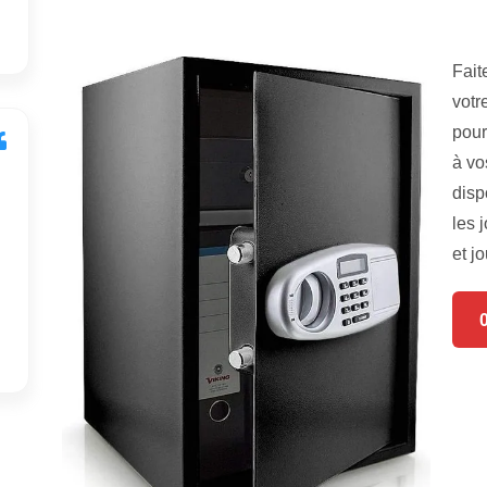
Fait
votr
pour
à vo
disp
les 
et jo