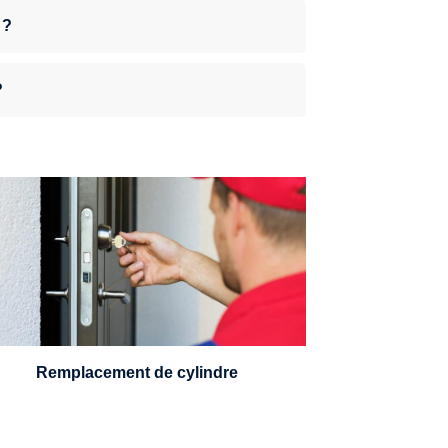
 ?
?
n serrurier sera en mesure de choisir et
remplacer un cylindre standard, à 5
leviers ou à 3 leviers, Mul-T-Lock ou
encore multipoints.
Remplacement de cylindre