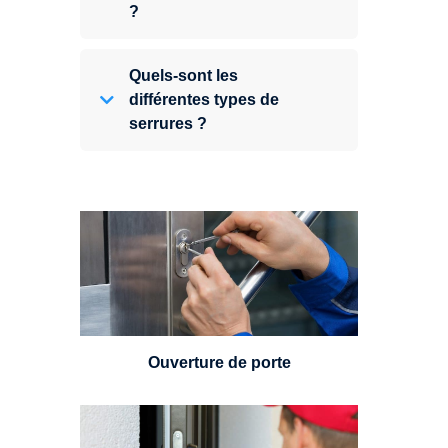
?
Quels-sont les
différentes types de
serrures ?
Vous avez perdu vos clés ou la
porte s'est refermée derrière vous
? Un serrurier est disponible
24h/7.
Ouverture de porte
Un serrurier sera en mesure de
choisir et remplacer un cylindre