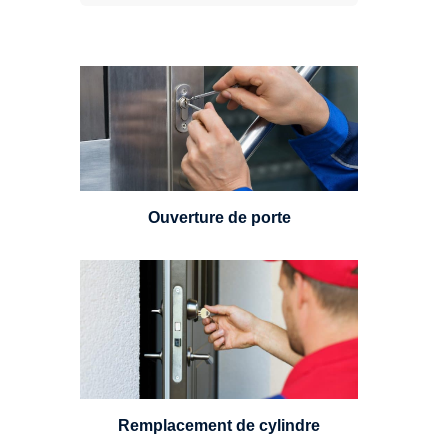
Vous avez perdu vos clés ou la
porte s'est refermée derrière vous
? Un serrurier est disponible
24h/7.
Ouverture de porte
Un serrurier sera en mesure de
choisir et remplacer un cylindre
standard, à 5 leviers ou à 3
leviers, Mul-T-Lock ou encore
multipoints.
Remplacement de cylindre