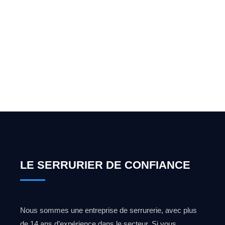
Vous cherchez un expert
pour l'ouverture de coffre-
fort ? Appelez-moi 24h/7
0492 09 31 70
LE SERRURIER DE CONFIANCE
Nous sommes une entreprise de serrurerie, avec plus
de 14 ans d’expérience dans le secteur. Si vous